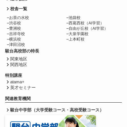
校舎一覧
お茶の水校
池袋校
渋谷校
西葛西校（AI学習）
豊洲校
自由が丘校（AI学習）
吉祥寺校
大泉学園校
横浜校
上本町校
津田沼校
駿台高校部の特長
関東地区
関西地区
特別講座
atama+
英才セミナー
関連教育機関
駿台中学部（大学受験コース・高校受験コース）