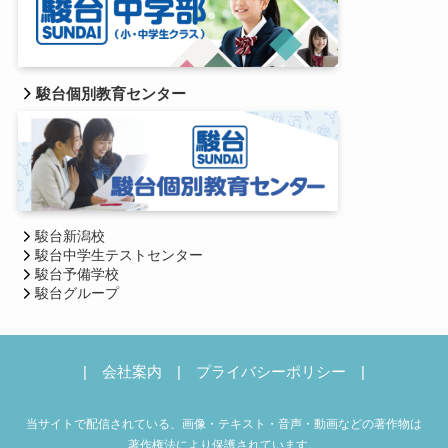
駿台個別教育センター
駿台新潟校
駿台中学生テストセンター
駿台予備学校
駿台グループ
|
会社案内
|
プライバシーポリシー
|
当サイトで配信されている、画像・テキスト・音声・動画などの著作物は
著作権法により保護されています。