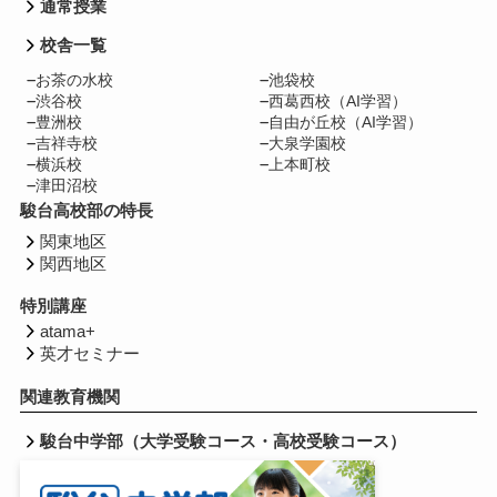
通常授業
校舎一覧
お茶の水校
池袋校
渋谷校
西葛西校（AI学習）
豊洲校
自由が丘校（AI学習）
吉祥寺校
大泉学園校
横浜校
上本町校
津田沼校
駿台高校部の特長
関東地区
関西地区
特別講座
atama+
英才セミナー
関連教育機関
駿台中学部（大学受験コース・高校受験コース）