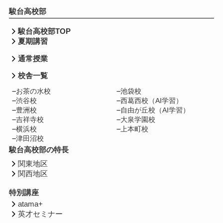
駿台高校部
駿台高校部TOP
夏期講習
通常授業
校舎一覧
お茶の水校
池袋校
渋谷校
西葛西校（AI学習）
豊洲校
自由が丘校（AI学習）
吉祥寺校
大泉学園校
横浜校
上本町校
津田沼校
駿台高校部の特長
関東地区
関西地区
特別講座
atama+
英才セミナー