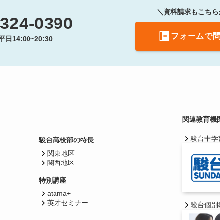
＼資料請求もこちら
324-0390
フォームで
14:00~20:30
関連教育機
駿台中学
駿台高校部の特長
関東地区
関西地区
特別講座
atama+
英才セミナー
駿台個別