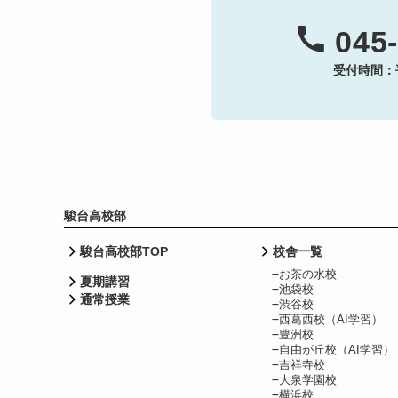
045-
受付時間：平日
駿台高校部
駿台高校部TOP
校舎一覧
お茶の水校
夏期講習
池袋校
通常授業
渋谷校
西葛西校（AI学習）
豊洲校
自由が丘校（AI学習）
吉祥寺校
大泉学園校
横浜校