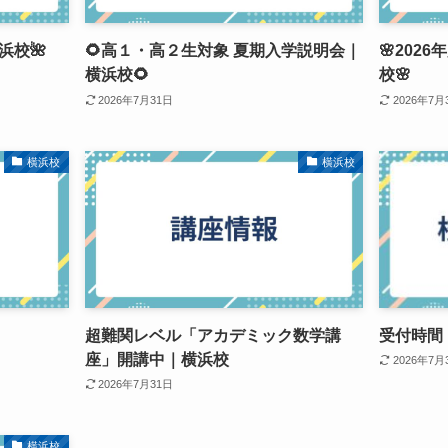
浜校🌺
🌻高１・高２生対象 夏期入学説明会｜
🌸202
横浜校🌻
校🌸
2026年7月31日
2026年7月
横浜校
横浜校
超難関レベル「アカデミック数学講
受付時間
座」開講中｜横浜校
2026年7月
2026年7月31日
横浜校