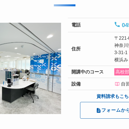
04
電話
〒221-
神奈川
住所
3-31-1
横浜み
開講中の
コース
高校
設備
自
資料請求もこち
フォームか